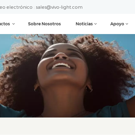
eo electrónico :
sales@vivo-light.com
uctos
Sobre Nosotros
Noticias
Apoyo