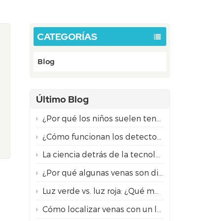
CATEGORÍAS
Blog
Último Blog
¿Por qué los niños suelen tener más dificultades para acceder a la vía intravenosa que los adultos?
¿Cómo funcionan los detectores de venas por proyección? La ciencia detrás de la tecnología NIR.
La ciencia detrás de la tecnología de visualización de venas por infrarrojos
¿Por qué algunas venas son difíciles de encontrar?
Luz verde vs. luz roja: ¿Qué modo de detección de venas por proyección es el mejor para diferentes tonos de piel?
Cómo localizar venas con un localizador de venas infrarrojo para una inserción segura de la aguja.