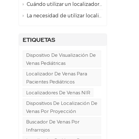
Cuándo utilizar un localizador de venas por proyección frente a la guía ecográfica para el acceso venoso difícil.
La necesidad de utilizar localizadores de venas por proyección en la atención de urgencias y ambulancias.
ETIQUETAS
Dispositivo De Visualización De
Venas Pediátricas
Localizador De Venas Para
Pacientes Pediátricos
Localizadores De Venas NIR
Dispositivos De Localización De
Venas Por Proyección
Buscador De Venas Por
Infrarrojos