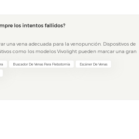
mpre los intentos fallidos?
ar una vena adecuada para la venopunción. Dispositivos de
sitivos como los modelos Vivolight pueden marcar una gran
asas de éxito en el primer intento aumentan hasta el 87,...
ra
Buscador De Venas Para Flebotomía
Escáner De Venas