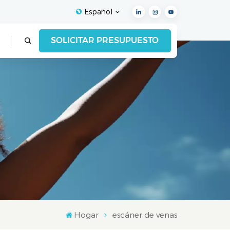
Español
SOLICITAR PRESUPUESTO
English
Français
Español
Deutsch
Italiano
العربية
Hogar
escáner de venas