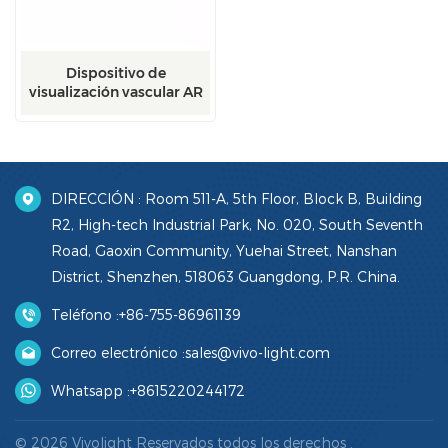
Dispositivo de
visualización vascular AR
montado en la cabeza
DIRECCIÓN : Room 511-A, 5th Floor, Block B, Building
R2, High-tech Industrial Park, No. 020, South Seventh
Road, Gaoxin Community, Yuehai Street, Nanshan
District, Shenzhen, 518063 Guangdong, P.R. China.
Teléfono :
+86-755-86961139
Correo electrónico :
sales@vivo-light.com
Whatsapp :
+8615220244172
© 2026 Vivolight Reservados todos los derechos .