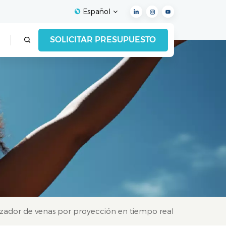
Español
SOLICITAR PRESUPUESTO
English
Français
Español
Deutsch
Italiano
العربية
izador de venas por proyección en tiempo real