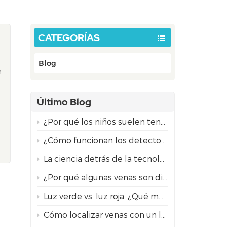
CATEGORÍAS
Blog
n
Último Blog
¿Por qué los niños suelen tener más dificultades para acceder a la vía intravenosa que los adultos?
¿Cómo funcionan los detectores de venas por proyección? La ciencia detrás de la tecnología NIR.
La ciencia detrás de la tecnología de visualización de venas por infrarrojos
¿Por qué algunas venas son difíciles de encontrar?
Luz verde vs. luz roja: ¿Qué modo de detección de venas por proyección es el mejor para diferentes tonos de piel?
Cómo localizar venas con un localizador de venas infrarrojo para una inserción segura de la aguja.