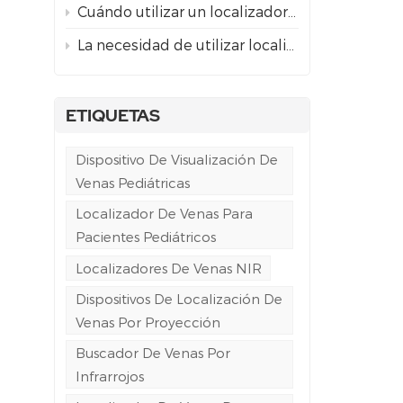
Cuándo utilizar un localizador de venas por proyección frente a la guía ecográfica para el acceso venoso difícil.
La necesidad de utilizar localizadores de venas por proyección en la atención de urgencias y ambulancias.
ETIQUETAS
Dispositivo De Visualización De
Venas Pediátricas
Localizador De Venas Para
Pacientes Pediátricos
Localizadores De Venas NIR
Dispositivos De Localización De
Venas Por Proyección
Buscador De Venas Por
Infrarrojos