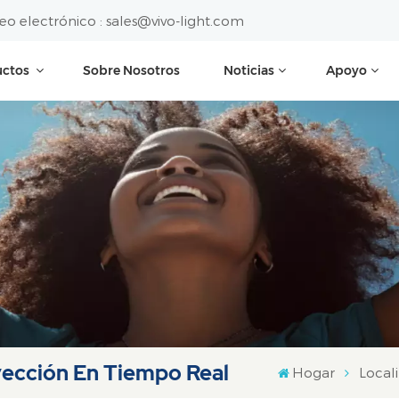
eo electrónico :
sales@vivo-light.com
uctos
Sobre Nosotros
Noticias
Apoyo
yección En Tiempo Real
Hogar
Local