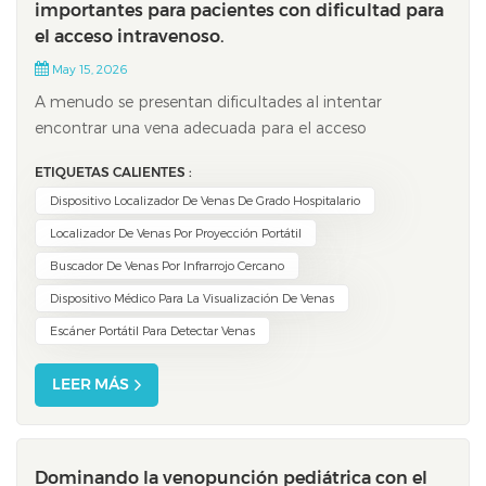
importantes para pacientes con dificultad para
el acceso intravenoso.
May 15, 2026
A menudo se presentan dificultades al intentar
encontrar una vena adecuada para el acceso
intravenoso, especialmente en pacientes con venas
ETIQUETAS CALIENTES :
difíciles de localizar. Hasta el 30% de los pacientes
Dispositivo Localizador De Venas De Grado Hospitalario
experimentan intentos fallidos de acceso intravenoso en
el primer intento, y alrededor del 20% pueden nece...
Localizador De Venas Por Proyección Portátil
Buscador De Venas Por Infrarrojo Cercano
Dispositivo Médico Para La Visualización De Venas
Escáner Portátil Para Detectar Venas
LEER MÁS
Dominando la venopunción pediátrica con el