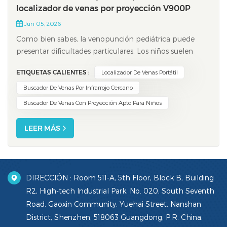
localizador de venas por proyección V900P
Jun 05, 2026
Como bien sabes, la venopunción pediátrica puede
presentar dificultades particulares. Los niños suelen
tener venas más pequeñas, experimentan mayor
ETIQUETAS CALIENTES :
Localizador De Venas Portátil
ansiedad y toleran extracciones de sangre limitadas. Los
médicos reportan tasas de éxito en el primer intento de
Buscador De Venas Por Infrarrojo Cercano
entre el 60 % y el 80 %. Sin embargo, e...
Buscador De Venas Con Proyección Apto Para Niños
LEER MÁS
DIRECCIÓN : Room 511-A, 5th Floor, Block B, Building
R2, High-tech Industrial Park, No. 020, South Seventh
Road, Gaoxin Community, Yuehai Street, Nanshan
District, Shenzhen, 518063 Guangdong, P.R. China.