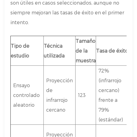
son útiles en casos seleccionados, aunque no
siempre mejoran las tasas de éxito en el primer
intento.
Tamaño
Tipo de
Técnica
de la
Tasa de éxito
Re
estudio
utilizada
muestra
72%
N
Proyección
(infrarrojo
m
Ensayo
de
cercano)
si
controlado
123
infrarrojo
frente a
éx
aleatorio
cercano
79%
e
(estándar)
s
N
Proyección