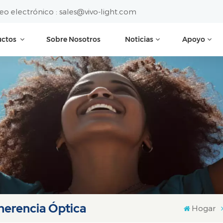
eo electrónico :
sales@vivo-light.com
uctos
Sobre Nosotros
Noticias
Apoyo
herencia Óptica
Hogar