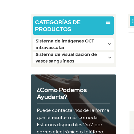
CATEGORÍAS DE
PRODUCTOS
Sistema de imágenes OCT
intravascular
Sistema de visualización de
vasos sanguíneos
¿Cómo Podemos
Ayudarte?
Puede contactarnos de la forma
que le resulte más cómoda.
Estamos disponibles 24/7 por
correo electrónico o teléfono.