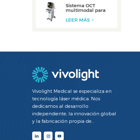
Sistema OCT
multimodal para
vasos carótidos:
ZERO
LEER MÁS
Vivolight Medical se especializa en
tecnología láser médica. Nos
dedicamos al desarrollo
independiente, la innovación global
y la fabricación propia de
dispositivos médicos mínimamente
invasivos de diagnóstico y terapia