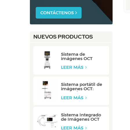
CONTÁCTENOS
NUEVOS PRODUCTOS
Sistema de
imágenes OCT
multimodal:
P80/P80-E
LEER MÁS
Sistema portátil de
imágenes OCT:
Mobile/Mobile-E
LEER MÁS
Sistema Integrado
de Imágenes OCT
Multimodal:
Integrado
LEER MÁS