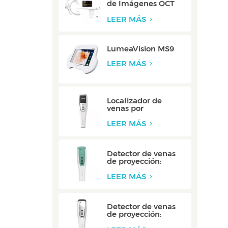
de Imágenes OCT
Multimodal:
Integrado
LEER MÁS
LumeaVision MS9
LEER MÁS
Localizador de
venas por
proyección: V900P
LEER MÁS
Detector de venas
de proyección:
V800F
LEER MÁS
Detector de venas
de proyección:
V800P