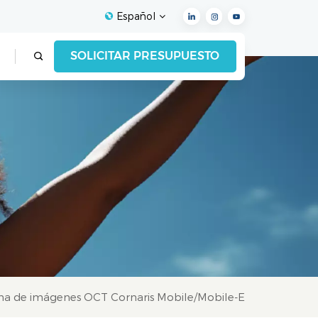
Español
SOLICITAR PRESUPUESTO
English
Français
Español
Deutsch
Italiano
العربية
ma de imágenes OCT Cornaris Mobile/Mobile-E