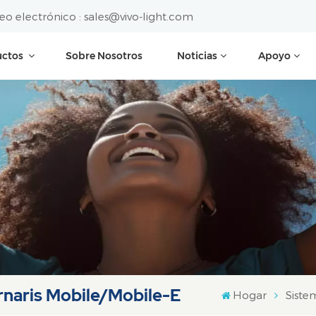
eo electrónico :
sales@vivo-light.com
uctos
Sobre Nosotros
Noticias
Apoyo
naris Mobile/Mobile-E
Hogar
Siste