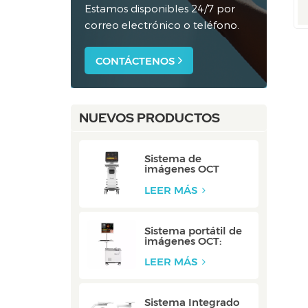
Estamos disponibles 24/7 por
correo electrónico o teléfono.
CONTÁCTENOS
NUEVOS PRODUCTOS
Sistema de
imágenes OCT
multimodal:
P80/P80-E
LEER MÁS
Sistema portátil de
imágenes OCT:
Mobile/Mobile-E
LEER MÁS
Sistema Integrado