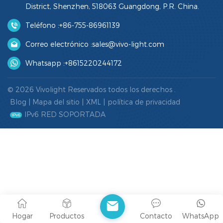
District, Shenzhen, 518063 Guangdong, P.R. China.
Teléfono :
+86-755-86961139
Correo electrónico :
sales@vivo-light.com
Whatsapp :
+8615220244172
© 2026 Vivolight Reservados todos los derechos .
Blog
|
Mapa del sitio
|
XML
|
política de privacidad
IPv6 RED SOPORTADA
Hogar
Productos
Contacto
WhatsApp