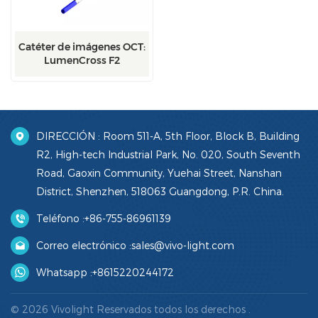
Catéter de imágenes OCT:
LumenCross F2
DIRECCIÓN : Room 511-A, 5th Floor, Block B, Building
R2, High-tech Industrial Park, No. 020, South Seventh
Road, Gaoxin Community, Yuehai Street, Nanshan
District, Shenzhen, 518063 Guangdong, P.R. China.
Teléfono :
+86-755-86961139
Correo electrónico :
sales@vivo-light.com
Whatsapp :
+8615220244172
© 2026 Vivolight Reservados todos los derechos .